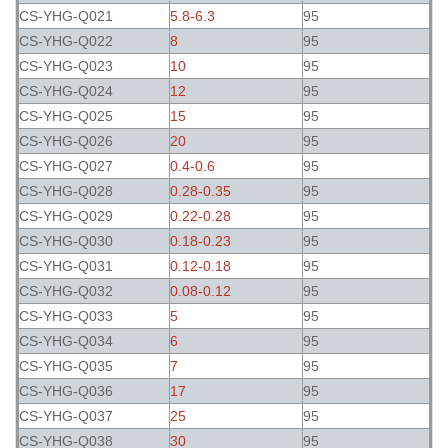
CS-YHG-Q021
5.8-6.3
95
CS-YHG-Q022
8
95
CS-YHG-Q023
10
95
CS-YHG-Q024
12
95
CS-YHG-Q025
15
95
CS-YHG-Q026
20
95
CS-YHG-Q027
0.4-0.6
95
CS-YHG-Q028
0.28-0.35
95
CS-YHG-Q029
0.22-0.28
95
CS-YHG-Q030
0.18-0.23
95
CS-YHG-Q031
0.12-0.18
95
CS-YHG-Q032
0.08-0.12
95
CS-YHG-Q033
5
95
CS-YHG-Q034
6
95
CS-YHG-Q035
7
95
CS-YHG-Q036
17
95
CS-YHG-Q037
25
95
CS-YHG-Q038
30
95