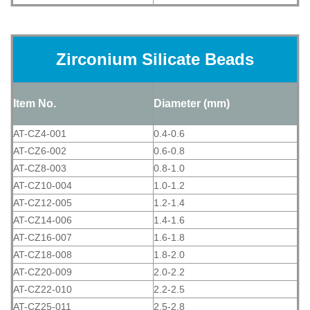
Zirconium Silicate Beads
Item No.
Diameter (mm)
AT-CZ4-001
0.4-0.6
AT-CZ6-002
0.6-0.8
AT-CZ8-003
0.8-1.0
AT-CZ10-004
1.0-1.2
AT-CZ12-005
1.2-1.4
AT-CZ14-006
1.4-1.6
AT-CZ16-007
1.6-1.8
AT-CZ18-008
1.8-2.0
AT-CZ20-009
2.0-2.2
AT-CZ22-010
2.2-2.5
AT-CZ25-011
2.5-2.8