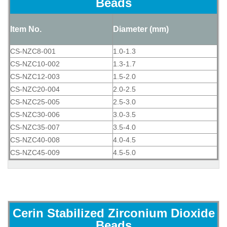
Beads
Item No.
Diameter (mm)
CS-NZC8-001
1.0-1.3
CS-NZC10-002
1.3-1.7
CS-NZC12-003
1.5-2.0
CS-NZC20-004
2.0-2.5
CS-NZC25-005
2.5-3.0
CS-NZC30-006
3.0-3.5
CS-NZC35-007
3.5-4.0
CS-NZC40-008
4.0-4.5
CS-NZC45-009
4.5-5.0
Cerin Stabilized Zirconium Dioxide
Beads