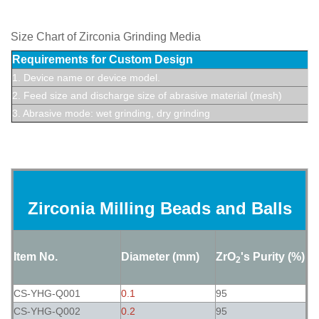
Size Chart of
Zirconia Grinding Media
Requirements for Custom Design
1. Device name or device model.
2. Feed size and discharge size of abrasive material (mesh)
3. Abrasive mode: wet grinding, dry grinding
Zirconia Milling Beads and Balls
Item No.
Diameter (mm)
ZrO
's Purity (%)
2
CS-YHG-Q001
0.1
95
CS-YHG-Q002
0.2
95