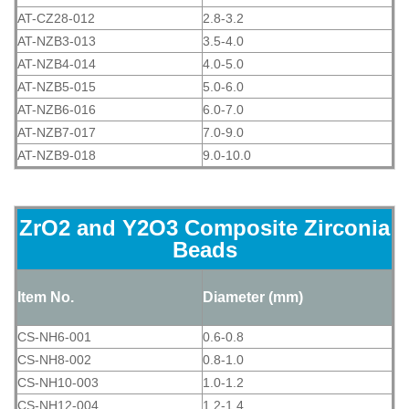
AT-CZ28-012
2.8-3.2
AT-NZB3-013
3.5-4.0
AT-NZB4-014
4.0-5.0
AT-NZB5-015
5.0-6.0
AT-NZB6-016
6.0-7.0
AT-NZB7-017
7.0-9.0
AT-NZB9-018
9.0-10.0
ZrO2 and Y2O3 Composite Zirconia
Beads
Item No.
Diameter (mm)
CS-NH6-001
0.6-0.8
CS-NH8-002
0.8-1.0
CS-NH10-003
1.0-1.2
CS-NH12-004
1.2-1.4