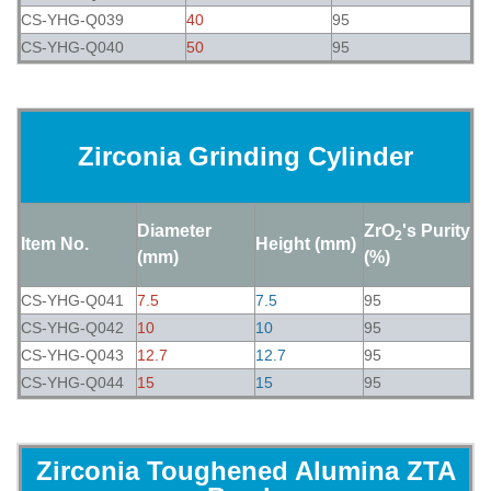
CS-YHG-Q039
40
95
CS-YHG-Q040
50
95
Zirconia Grinding Cylinder
Diameter
ZrO
's Purity
2
Item No.
Height (mm)
(mm)
(%)
CS-YHG-Q041
7.5
7.5
95
CS-YHG-Q042
10
10
95
CS-YHG-Q043
12.7
12.7
95
CS-YHG-Q044
15
15
95
Zirconia Toughened Alumina ZTA