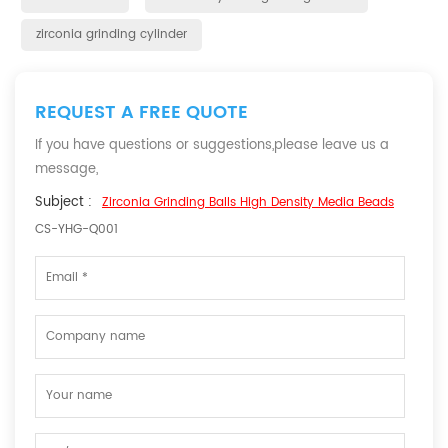
zirconia grinding cylinder
REQUEST A FREE QUOTE
If you have questions or suggestions,please leave us a
message,
Subject :
Zirconia Grinding Balls High Density Media Beads
CS-YHG-Q001