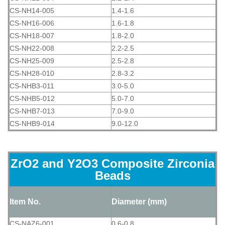
CS-NH14-005
1.4-1.6
CS-NH16-006
1.6-1.8
CS-NH18-007
1.8-2.0
CS-NH22-008
2.2-2.5
CS-NH25-009
2.5-2.8
CS-NH28-010
2.8-3.2
CS-NHB3-011
3.0-5.0
CS-NHB5-012
5.0-7.0
CS-NHB7-013
7.0-9.0
CS-NHB9-014
9.0-12.0
ZrO2 and Y2O3 Composite Zirconia
Beads
Item No.
Diameter (mm)
CS-NAZ6-001
0.6-0.8