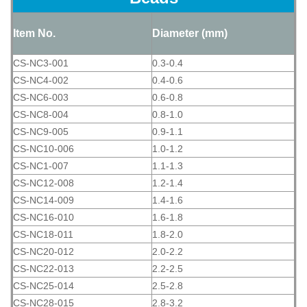
Item No.
Diameter (mm)
CS-NC3-001
0.3-0.4
CS-NC4-002
0.4-0.6
CS-NC6-003
0.6-0.8
CS-NC8-004
0.8-1.0
CS-NC9-005
0.9-1.1
CS-NC10-006
1.0-1.2
CS-NC1-007
1.1-1.3
CS-NC12-008
1.2-1.4
CS-NC14-009
1.4-1.6
CS-NC16-010
1.6-1.8
CS-NC18-011
1.8-2.0
CS-NC20-012
2.0-2.2
CS-NC22-013
2.2-2.5
CS-NC25-014
2.5-2.8
CS-NC28-015
2.8-3.2