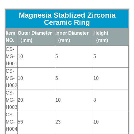
Magnesia Stablized Zirconia
Ceramic Ring
Item
Outer Diameter
Inner Diameter
Height
NO.
（mm)
（mm)
（mm)
CS-
MG-
10
5
5
H001
CS-
MG-
10
5
10
H002
CS-
MG-
20
10
8
H003
CS-
MG-
56
23
10
H004